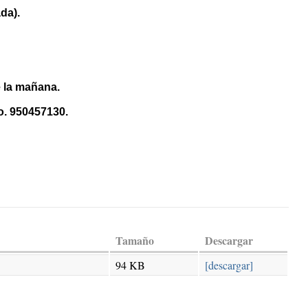
da).
e la mañana.
no. 950457130.
Tamaño
Descargar
94 KB
[descargar]