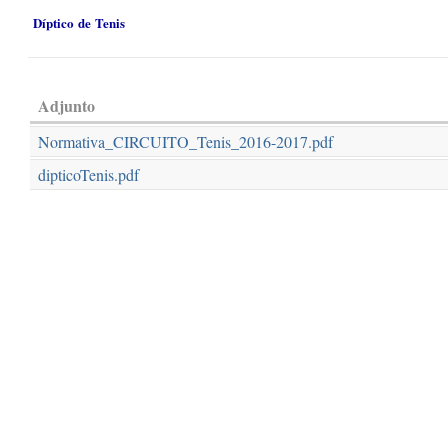
Díptico de Tenis
Adjunto
Normativa_CIRCUITO_Tenis_2016-2017.pdf
dipticoTenis.pdf