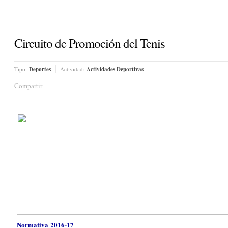
Circuito de Promoción del Tenis
Tipo:
Deportes
Actividad:
Actividades Deportivas
Compartir
Normativa 2016-17