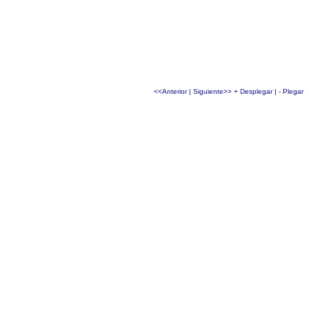
<<Anterior
|
Siguiente>>
+ Desplegar
|
- Plegar