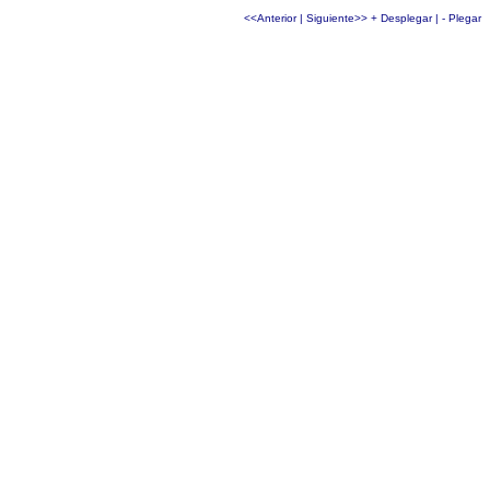
<<Anterior
|
Siguiente>>
+ Desplegar
|
- Plegar