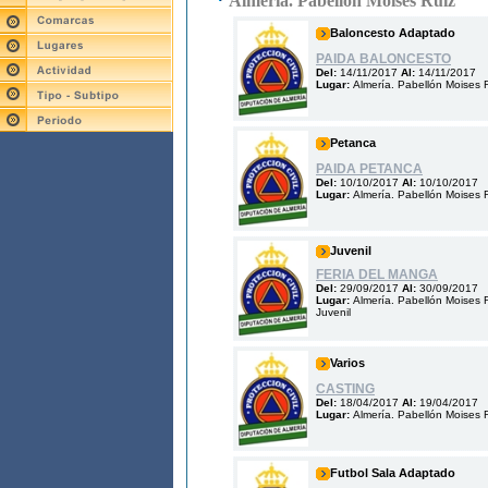
Almería. Pabellón Moises Ruíz
Baloncesto Adaptado
PAIDA BALONCESTO
Del:
14/11/2017
Al:
14/11/2017
Lugar:
Almería. Pabellón Moises 
Petanca
PAIDA PETANCA
Del:
10/10/2017
Al:
10/10/2017
Lugar:
Almería. Pabellón Moises 
Juvenil
FERIA DEL MANGA
Del:
29/09/2017
Al:
30/09/2017
Lugar:
Almería. Pabellón Moises 
Juvenil
Varios
CASTING
Del:
18/04/2017
Al:
19/04/2017
Lugar:
Almería. Pabellón Moises 
Futbol Sala Adaptado