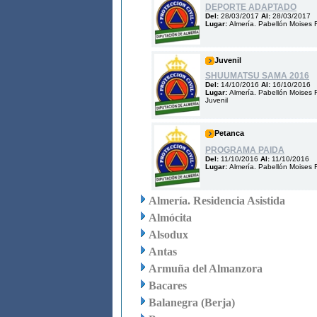
DEPORTE ADAPTADO
Del:
28/03/2017
Al:
28/03/2017
Lugar:
Almería. Pabellón Moises 
Juvenil
SHUUMATSU SAMA 2016
Del:
14/10/2016
Al:
16/10/2016
Lugar:
Almería. Pabellón Moises 
Juvenil
Petanca
PROGRAMA PAIDA
Del:
11/10/2016
Al:
11/10/2016
Lugar:
Almería. Pabellón Moises 
Almería. Residencia Asistida
Almócita
Alsodux
Antas
Armuña del Almanzora
Bacares
Balanegra (Berja)