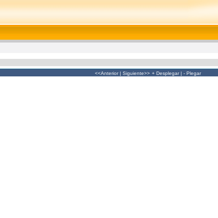
<<Anterior
|
Siguiente>>
+ Desplegar
|
- Plegar