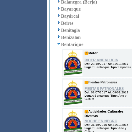
Balanegra (Berja)
Bayarque
Bayárcal
Beires
Benitagla
Benizalón
Bentarique
Motor
RIDER ANDALUCIA
Del:
20/10/2017
Al:
21/10/2017
Lugar:
Bentarique
Tipo:
Deportes
Fiestas Patronales
FIESTAS PATRONALES
Del:
08/07/2017
Al:
09/07/2017
Lugar:
Bentarique
Tipo:
Arte y
Cultura
Actividades Culturales
Diversas
NOCHE EN NEGRO
Del:
31/10/2016
Al:
31/10/2016
Lugar:
Bentarique
Tipo:
Arte y
Cultura