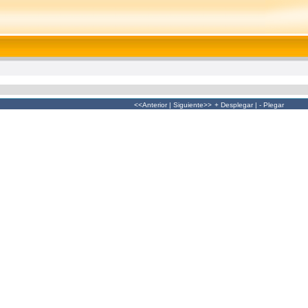
<<Anterior
|
Siguiente>>
+ Desplegar
|
- Plegar