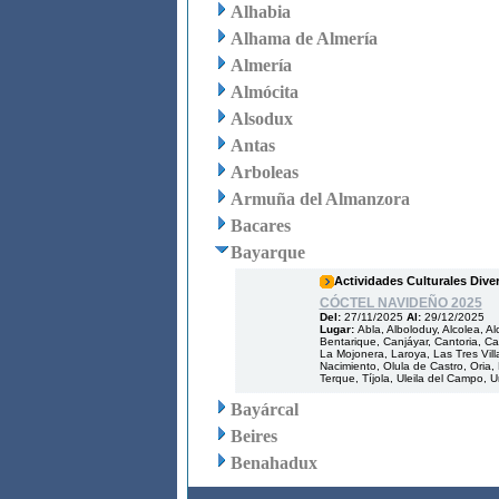
Alhabia
Alhama de Almería
Almería
Almócita
Alsodux
Antas
Arboleas
Armuña del Almanzora
Bacares
Bayarque
Actividades Culturales Dive
CÓCTEL NAVIDEÑO 2025
Del:
27/11/2025
Al:
29/12/2025
Lugar:
Abla, Alboloduy, Alcolea, A
Bentarique, Canjáyar, Cantoria, Cas
La Mojonera, Laroya, Las Tres Villa
Nacimiento, Olula de Castro, Oria,
Terque, Tíjola, Uleila del Campo, U
Bayárcal
Beires
Benahadux