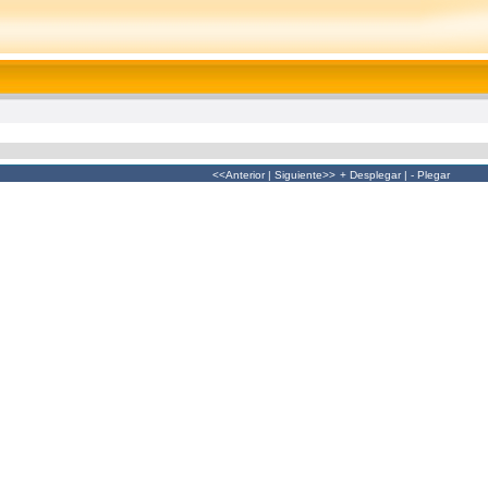
<<Anterior
|
Siguiente>>
+ Desplegar
|
- Plegar