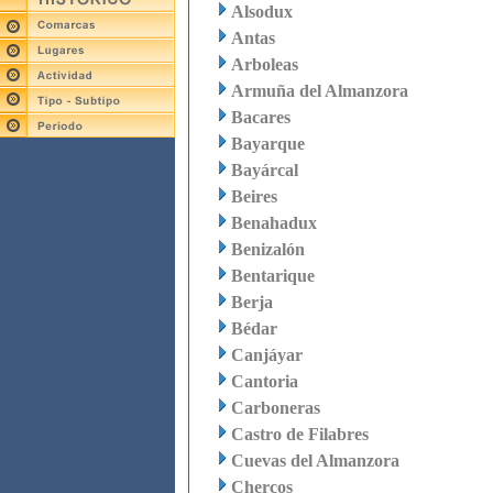
Alsodux
Antas
Arboleas
Armuña del Almanzora
Bacares
Bayarque
Bayárcal
Beires
Benahadux
Benizalón
Bentarique
Berja
Bédar
Canjáyar
Cantoria
Carboneras
Castro de Filabres
Cuevas del Almanzora
Chercos