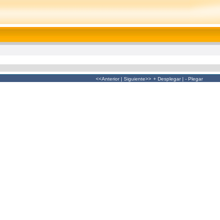
<<Anterior
|
Siguiente>>
+ Desplegar
|
- Plegar