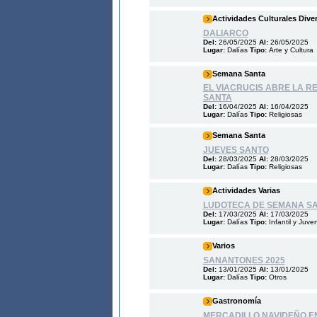
Actividades Culturales Dive
DALIARCO
Del:
26/05/2025
Al:
26/05/2025
Lugar:
Dalías
Tipo:
Arte y Cultura
Semana Santa
EL VIACRUCIS ABRE LA R
SANTA
Del:
16/04/2025
Al:
16/04/2025
Lugar:
Dalías
Tipo:
Religiosas
Semana Santa
JUEVES SANTO
Del:
28/03/2025
Al:
28/03/2025
Lugar:
Dalías
Tipo:
Religiosas
Actividades Varias
LUDOTECA DE SEMANA S
Del:
17/03/2025
Al:
17/03/2025
Lugar:
Dalías
Tipo:
Infantil y Juven
Varios
SANANTONES 2025
Del:
13/01/2025
Al:
13/01/2025
Lugar:
Dalías
Tipo:
Otros
Gastronomía
MERCADILLO NAVIDEÑO EN