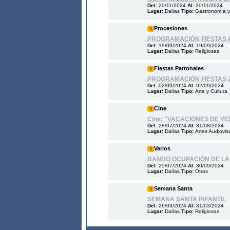
Del:
20/11/2024
Al:
20/11/2024
Lugar:
Dalías
Tipo:
Gastronomía y
Procesiones
PROGRAMACIÓN FIESTAS C
Del:
19/09/2024
Al:
19/09/2024
Lugar:
Dalías
Tipo:
Religiosas
Fiestas Patronales
PROGRAMACIÓN FIESTAS 
Del:
02/09/2024
Al:
02/09/2024
Lugar:
Dalías
Tipo:
Arte y Cultura
Cine
Cine: "VACACIONES DE V
Del:
28/07/2024
Al:
31/08/2024
Lugar:
Dalías
Tipo:
Artes Audiovis
Varios
BANDO OCUPACIÓN DE LA V
Del:
25/07/2024
Al:
30/09/2024
Lugar:
Dalías
Tipo:
Otros
Semana Santa
SEMANA SANTA INFANTIL
Del:
26/03/2024
Al:
31/03/2024
Lugar:
Dalías
Tipo:
Religiosas