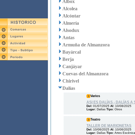
Albox
Alcolea
Alcóntar
Almería
Alsodux
Antas
Armuña de Almanzora
Bayárcal
Berja
Canjáyar
Cuevas del Almanzora
Chirivel
Dalías
Varios
ASI ES DALÍAS - DALÍAS A
Del:
01/07/2025
Al:
10/08/2025
Lugar:
Dalías
Tipo:
Otros
Teatro
TALLER DE MARIONETAS
Del:
10/06/2025
Al:
10/06/2025
Lugar:
Dalías
Tipo:
Artes Escénic