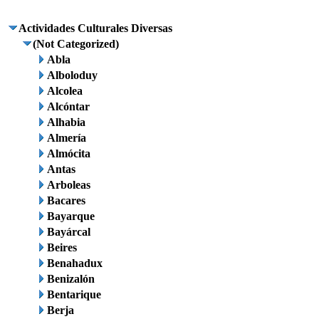
Actividades Culturales Diversas
(Not Categorized)
Abla
Alboloduy
Alcolea
Alcóntar
Alhabia
Almería
Almócita
Antas
Arboleas
Bacares
Bayarque
Bayárcal
Beires
Benahadux
Benizalón
Bentarique
Berja