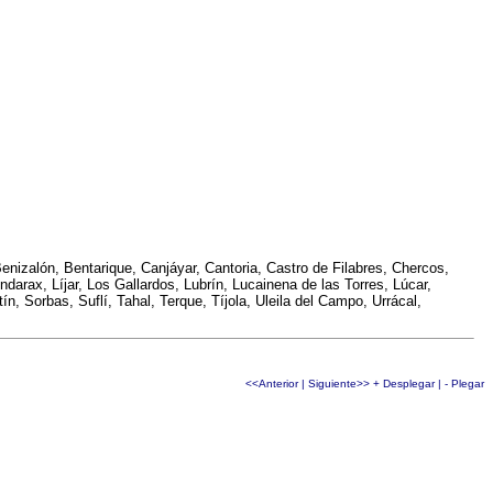
enizalón, Bentarique, Canjáyar, Cantoria, Castro de Filabres, Chercos,
ndarax, Líjar, Los Gallardos, Lubrín, Lucainena de las Torres, Lúcar,
, Sorbas, Suflí, Tahal, Terque, Tíjola, Uleila del Campo, Urrácal,
<<Anterior
|
Siguiente>>
+ Desplegar
|
- Plegar