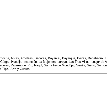
 Almócita, Antas, Arboleas, Bacares, Bayárcal, Bayarque, Beires, Benahadux, B
 Gérgal, Huécija, Instinción, La Mojonera, Laroya, Las Tres Villas, Laujar de A
adules, Paterna del Río, Rágol, Santa Fe de Mondújar, Senés, Sierro, Somontín
e
Tipo:
Arte y Cultura