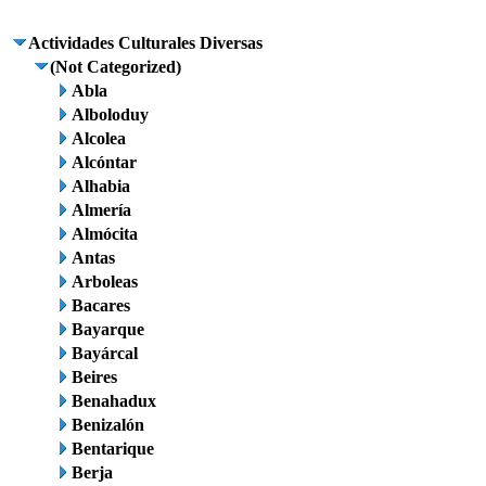
Actividades Culturales Diversas
(Not Categorized)
Abla
Alboloduy
Alcolea
Alcóntar
Alhabia
Almería
Almócita
Antas
Arboleas
Bacares
Bayarque
Bayárcal
Beires
Benahadux
Benizalón
Bentarique
Berja