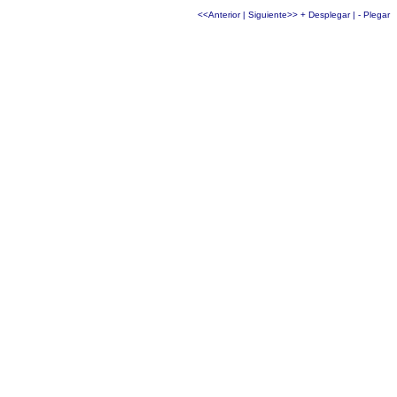
<<Anterior
|
Siguiente>>
+ Desplegar
|
- Plegar