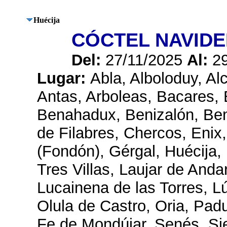
Huécija
CÓCTEL NAVIDE
Del:
27/11/2025
Al:
2
Lugar:
Abla, Alboloduy, Alc
Antas, Arboleas, Bacares, 
Benahadux, Benizalón, Bent
de Filabres, Chercos, Enix,
(Fondón), Gérgal, Huécija, 
Tres Villas, Laujar de Andar
Lucainena de las Torres, L
Olula de Castro, Oria, Pad
Fe de Mondújar, Senés, Sie