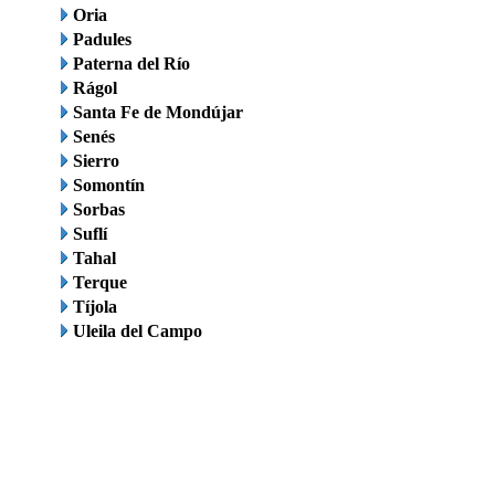
Oria
Padules
Paterna del Río
Rágol
Santa Fe de Mondújar
Senés
Sierro
Somontín
Sorbas
Suflí
Tahal
Terque
Tíjola
Uleila del Campo