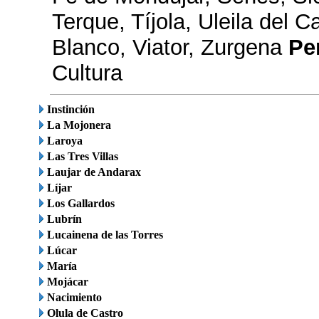
Terque, Tíjola, Uleila del 
Blanco, Viator, Zurgena
Pe
Cultura
Instinción
La Mojonera
Laroya
Las Tres Villas
Laujar de Andarax
Líjar
Los Gallardos
Lubrín
Lucainena de las Torres
Lúcar
María
Mojácar
Nacimiento
Olula de Castro