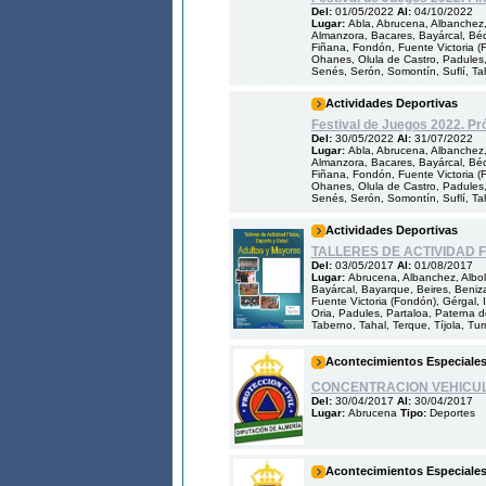
Del:
01/05/2022
Al:
04/10/2022
Lugar:
Abla, Abrucena, Albanchez, 
Almanzora, Bacares, Bayárcal, Bédar
Fiñana, Fondón, Fuente Victoria (Fo
Ohanes, Olula de Castro, Padules,
Senés, Serón, Somontín, Suflí, Taha
Actividades Deportivas
Festival de Juegos 2022. Pr
Del:
30/05/2022
Al:
31/07/2022
Lugar:
Abla, Abrucena, Albanchez, 
Almanzora, Bacares, Bayárcal, Bédar
Fiñana, Fondón, Fuente Victoria (Fo
Ohanes, Olula de Castro, Padules,
Senés, Serón, Somontín, Suflí, Taha
Actividades Deportivas
TALLERES DE ACTIVIDAD 
Del:
03/05/2017
Al:
01/08/2017
Lugar:
Abrucena, Albanchez, Albol
Bayárcal, Bayarque, Beires, Benizal
Fuente Victoria (Fondón), Gérgal, Il
Oria, Padules, Partaloa, Paterna d
Taberno, Tahal, Terque, Tíjola, Turr
Acontecimientos Especiale
CONCENTRACION VEHICU
Del:
30/04/2017
Al:
30/04/2017
Lugar:
Abrucena
Tipo:
Deportes
Acontecimientos Especiale