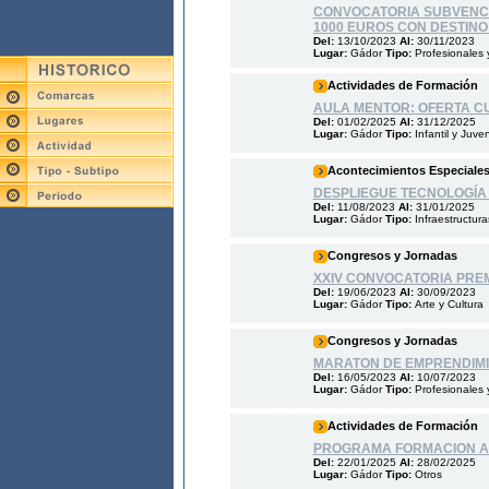
CONVOCATORIA SUBVENCI
1000 EUROS CON DESTINO
Del:
13/10/2023
Al:
30/11/2023
Lugar:
Gádor
Tipo:
Profesionales 
Actividades de Formación
AULA MENTOR: OFERTA C
Del:
01/02/2025
Al:
31/12/2025
Lugar:
Gádor
Tipo:
Infantil y Juven
Acontecimientos Especiale
DESPLIEGUE TECNOLOGÍA 
Del:
11/08/2023
Al:
31/01/2025
Lugar:
Gádor
Tipo:
Infraestructur
Congresos y Jornadas
XXIV CONVOCATORIA PRE
Del:
19/06/2023
Al:
30/09/2023
Lugar:
Gádor
Tipo:
Arte y Cultura
Congresos y Jornadas
MARATON DE EMPRENDIMI
Del:
16/05/2023
Al:
10/07/2023
Lugar:
Gádor
Tipo:
Profesionales 
Actividades de Formación
PROGRAMA FORMACION AU
Del:
22/01/2025
Al:
28/02/2025
Lugar:
Gádor
Tipo:
Otros