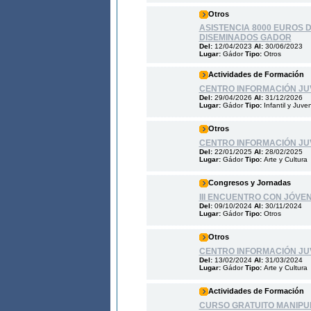
Otros
ASISTENCIA 8000 EUROS 
DISEMINADOS GADOR
Del:
12/04/2023
Al:
30/06/2023
Lugar:
Gádor
Tipo:
Otros
Actividades de Formación
CENTRO INFORMACIÓN JUV
Del:
29/04/2026
Al:
31/12/2026
Lugar:
Gádor
Tipo:
Infantil y Juven
Otros
CENTRO INFORMACIÓN JUV
Del:
22/01/2025
Al:
28/02/2025
Lugar:
Gádor
Tipo:
Arte y Cultura
Congresos y Jornadas
III ENCUENTRO CON JÓVE
Del:
09/10/2024
Al:
30/11/2024
Lugar:
Gádor
Tipo:
Otros
Otros
CENTRO INFORMACIÓN JUV
Del:
13/02/2024
Al:
31/03/2024
Lugar:
Gádor
Tipo:
Arte y Cultura
Actividades de Formación
CURSO GRATUITO MANIPU