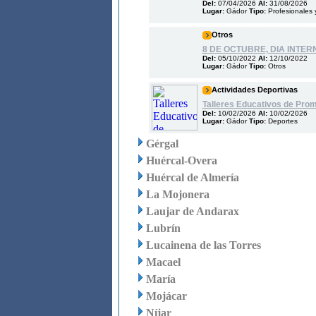
Del:
07/04/2026
Al:
31/08/2026
Lugar:
Gádor
Tipo:
Profesionales 
Otros
8 DE OCTUBRE, DIA INTER
Del:
05/10/2022
Al:
12/10/2022
Lugar:
Gádor
Tipo:
Otros
Actividades Deportivas
Talleres Educativos de Prom
Del:
10/02/2026
Al:
10/02/2026
Lugar:
Gádor
Tipo:
Deportes
Gérgal
Huércal-Overa
Huércal de Almería
La Mojonera
Laujar de Andarax
Lubrín
Lucainena de las Torres
Macael
María
Mojácar
Níjar