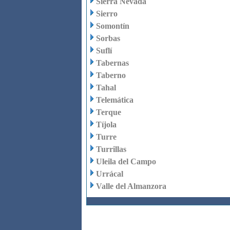
Sierra Nevada
Sierro
Somontín
Sorbas
Suflí
Tabernas
Taberno
Tahal
Telemática
Terque
Tíjola
Turre
Turrillas
Uleila del Campo
Urrácal
Valle del Almanzora