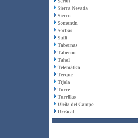
Serón
Sierra Nevada
Sierro
Somontín
Sorbas
Suflí
Tabernas
Taberno
Tahal
Telemática
Terque
Tíjola
Turre
Turrillas
Uleila del Campo
Urrácal