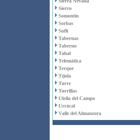
Sierra Nevada
Sierro
Somontín
Sorbas
Suflí
Tabernas
Taberno
Tahal
Telemática
Terque
Tíjola
Turre
Turrillas
Uleila del Campo
Urrácal
Valle del Almanzora