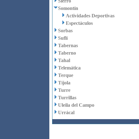
Sierro
Somontín
Actividades Deportivas
Espectáculos
Sorbas
Suflí
Tabernas
Taberno
Tahal
Telemática
Terque
Tíjola
Turre
Turrillas
Uleila del Campo
Urrácal