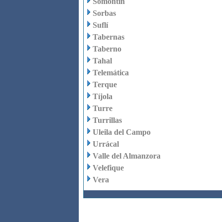
Somontín
Sorbas
Suflí
Tabernas
Taberno
Tahal
Telemática
Terque
Tíjola
Turre
Turrillas
Uleila del Campo
Urrácal
Valle del Almanzora
Velefique
Vera