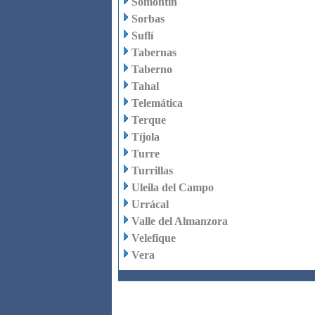
Somontín
Sorbas
Suflí
Tabernas
Taberno
Tahal
Telemática
Terque
Tíjola
Turre
Turrillas
Uleila del Campo
Urrácal
Valle del Almanzora
Velefique
Vera