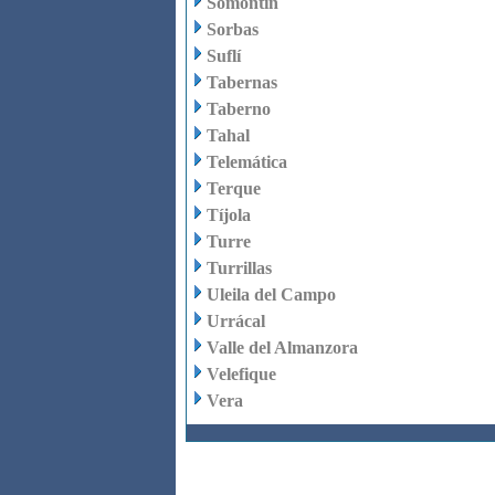
Somontín
Sorbas
Suflí
Tabernas
Taberno
Tahal
Telemática
Terque
Tíjola
Turre
Turrillas
Uleila del Campo
Urrácal
Valle del Almanzora
Velefique
Vera