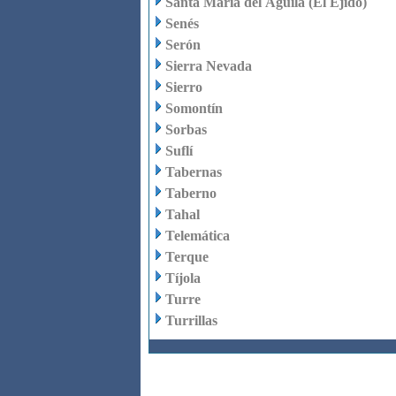
Santa María del Águila (El Ejido)
Senés
Serón
Sierra Nevada
Sierro
Somontín
Sorbas
Suflí
Tabernas
Taberno
Tahal
Telemática
Terque
Tíjola
Turre
Turrillas