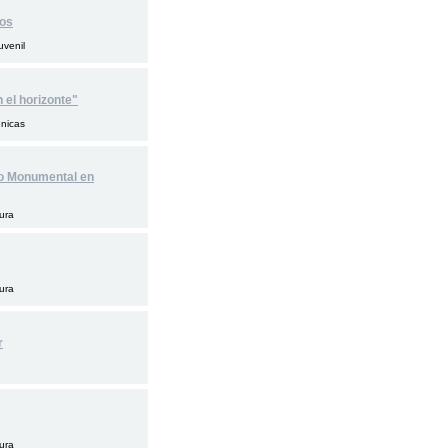
ños
Juvenil
 el horizonte"
énicas
co Monumental en
tura
tura
r
tura