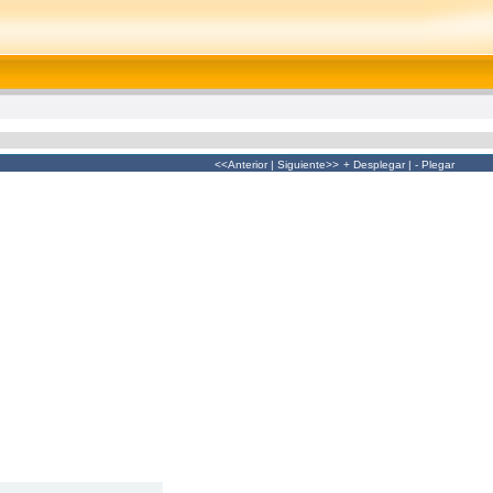
<<Anterior
|
Siguiente>>
+ Desplegar
|
- Plegar