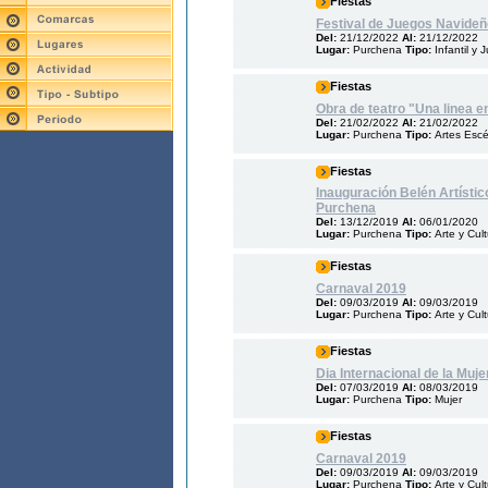
Fiestas
Festival de Juegos Navide
Del:
21/12/2022
Al:
21/12/2022
Lugar:
Purchena
Tipo:
Infantil y 
Fiestas
Obra de teatro "Una linea en
Del:
21/02/2022
Al:
21/02/2022
Lugar:
Purchena
Tipo:
Artes Esc
Fiestas
Inauguración Belén Artísti
Purchena
Del:
13/12/2019
Al:
06/01/2020
Lugar:
Purchena
Tipo:
Arte y Cul
Fiestas
Carnaval 2019
Del:
09/03/2019
Al:
09/03/2019
Lugar:
Purchena
Tipo:
Arte y Cul
Fiestas
Dia Internacional de la Muje
Del:
07/03/2019
Al:
08/03/2019
Lugar:
Purchena
Tipo:
Mujer
Fiestas
Carnaval 2019
Del:
09/03/2019
Al:
09/03/2019
Lugar:
Purchena
Tipo:
Arte y Cul