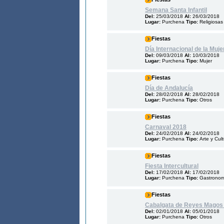
Semana Santa Infantil
Del:
25/03/2018
Al:
26/03/2018
Lugar:
Purchena
Tipo:
Religiosas
Fiestas
Día Internacional de la Muje
Del:
09/03/2018
Al:
10/03/2018
Lugar:
Purchena
Tipo:
Mujer
Fiestas
Día de Andalucía
Del:
28/02/2018
Al:
28/02/2018
Lugar:
Purchena
Tipo:
Otros
Fiestas
Carnaval 2018
Del:
24/02/2018
Al:
24/02/2018
Lugar:
Purchena
Tipo:
Arte y Cul
Fiestas
Fiesta Intercultural
Del:
17/02/2018
Al:
17/02/2018
Lugar:
Purchena
Tipo:
Gastronom
Fiestas
Cabalgata de Reyes Magos
Del:
02/01/2018
Al:
05/01/2018
Lugar:
Purchena
Tipo:
Otros