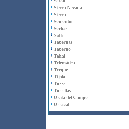
Serón
Sierra Nevada
Sierro
Somontín
Sorbas
Suflí
Tabernas
Taberno
Tahal
Telemática
Terque
Tíjola
Turre
Turrillas
Uleila del Campo
Urrácal