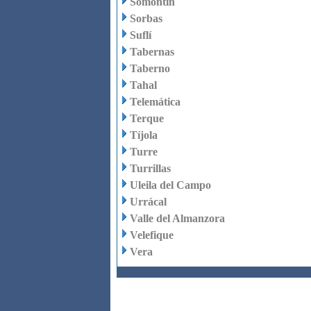
Somontín
Sorbas
Suflí
Tabernas
Taberno
Tahal
Telemática
Terque
Tíjola
Turre
Turrillas
Uleila del Campo
Urrácal
Valle del Almanzora
Velefique
Vera