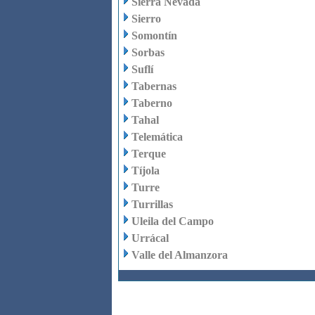
Sierra Nevada
Sierro
Somontín
Sorbas
Suflí
Tabernas
Taberno
Tahal
Telemática
Terque
Tíjola
Turre
Turrillas
Uleila del Campo
Urrácal
Valle del Almanzora