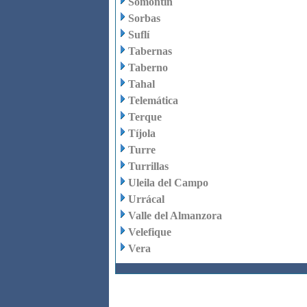
Somontín
Sorbas
Suflí
Tabernas
Taberno
Tahal
Telemática
Terque
Tíjola
Turre
Turrillas
Uleila del Campo
Urrácal
Valle del Almanzora
Velefique
Vera