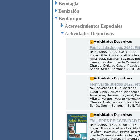
Benitagla
Benizalón
Bentarique
Acontecimientos Especiales
Actividades Deportivas
Actividades Deportivas
Festival de Juegos 2022. Fi
Del:
01/05/2022
Al:
04/10/2022
Lugar:
Abla, Abrucena, Albanchez, 
Almanzora, Bacares, Bayárcal, Bédar
Fiñana, Fondón, Fuente Victoria (Fo
Ohanes, Olula de Castro, Padules,
Senés, Serón, Somontín, Suflí, Taha
Actividades Deportivas
Festival de Juegos 2022. Pr
Del:
30/05/2022
Al:
31/07/2022
Lugar:
Abla, Abrucena, Albanchez, 
Almanzora, Bacares, Bayárcal, Bédar
Fiñana, Fondón, Fuente Victoria (Fo
Ohanes, Olula de Castro, Padules,
Senés, Serón, Somontín, Suflí, Taha
Actividades Deportivas
TALLERES DE ACTIVIDAD 
Del:
03/05/2017
Al:
01/08/2017
Lugar:
Abrucena, Albanchez, Albol
Bayárcal, Bayarque, Beires, Benizal
Fuente Victoria (Fondón), Gérgal, Il
Oria, Padules, Partaloa, Paterna d