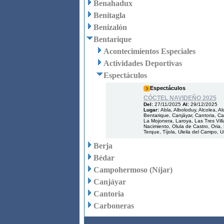
Benahadux
Benitagla
Benizalón
Bentarique
Acontecimientos Especiales
Actividades Deportivas
Espectáculos
Espectáculos
CÓCTEL NAVIDEÑO 2025
Del:
27/11/2025
Al:
29/12/2025
Lugar:
Abla, Alboloduy, Alcolea, A
Bentarique, Canjáyar, Cantoria, Cas
La Mojonera, Laroya, Las Tres Villa
Nacimiento, Olula de Castro, Oria,
Terque, Tíjola, Uleila del Campo, U
Berja
Bédar
Campohermoso (Níjar)
Canjáyar
Cantoria
Carboneras