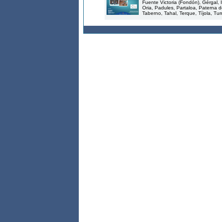
Fuente Victoria (Fondón), Gérgal, Il
Oria, Padules, Partaloa, Paterna d
Taberno, Tahal, Terque, Tíjola, Turr