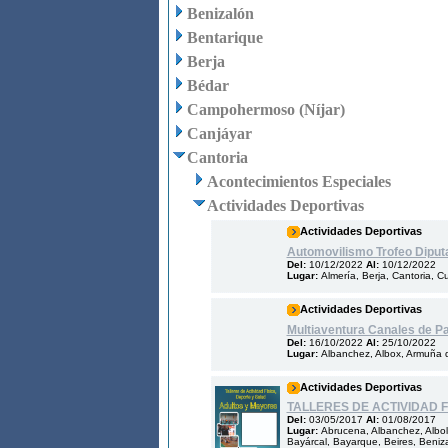
Benizalón
Bentarique
Berja
Bédar
Campohermoso (Níjar)
Canjáyar
Cantoria
Acontecimientos Especiales
Actividades Deportivas
Actividades Deportivas
Automovilismo Trofeo Diput
Del:
10/12/2022
Al:
10/12/2022
Lugar:
Almería, Berja, Cantoria, C
Actividades Deportivas
Multiaventura Canales de Pa
Del:
16/10/2022
Al:
25/10/2022
Lugar:
Albanchez, Albox, Armuña d
Actividades Deportivas
TALLERES DE ACTIVIDAD 
Del:
03/05/2017
Al:
01/08/2017
Lugar:
Abrucena, Albanchez, Albol
Bayárcal, Bayarque, Beires, Benizal