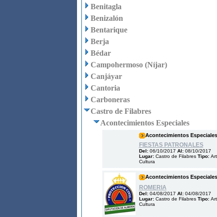
Benitagla
Benizalón
Bentarique
Berja
Bédar
Campohermoso (Níjar)
Canjáyar
Cantoria
Carboneras
Castro de Filabres
Acontecimientos Especiales
Acontecimientos Especiale
FIESTAS PATRONALES
Del:
06/10/2017
Al:
08/10/2017
Lugar:
Castro de Filabres
Tipo:
Art
Cultura
Acontecimientos Especiale
ROMERIA
Del:
04/08/2017
Al:
04/08/2017
Lugar:
Castro de Filabres
Tipo:
Art
Cultura