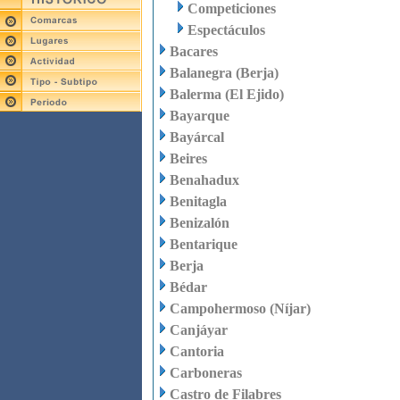
Competiciones
Espectáculos
Bacares
Balanegra (Berja)
Balerma (El Ejido)
Bayarque
Bayárcal
Beires
Benahadux
Benitagla
Benizalón
Bentarique
Berja
Bédar
Campohermoso (Níjar)
Canjáyar
Cantoria
Carboneras
Castro de Filabres