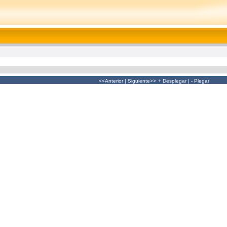
<<Anterior
|
Siguiente>>
+ Desplegar
|
- Plegar