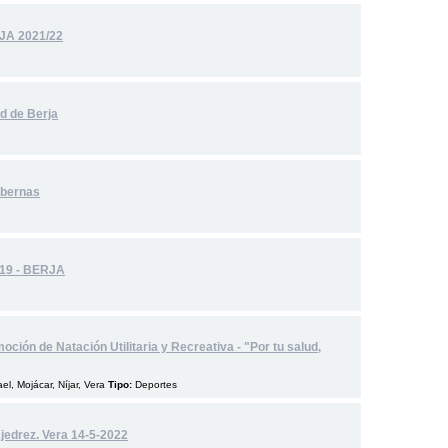
JA 2021/22
d de Berja
abernas
19 - BERJA
ción de Natación Utilitaria y Recreativa - "Por tu salud,
l, Mojácar, Níjar, Vera
Tipo:
Deportes
jedrez. Vera 14-5-2022