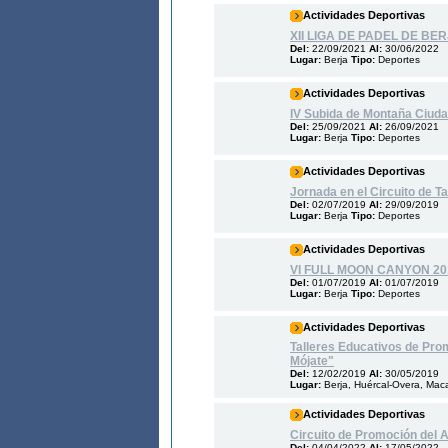
Actividades Deportivas
XII LIGA DE PADEL DE BER
Del:
22/09/2021
Al:
30/06/2022
Lugar:
Berja
Tipo:
Deportes
Actividades Deportivas
IV Subida de Montaña Ciuda
Del:
25/09/2021
Al:
26/09/2021
Lugar:
Berja
Tipo:
Deportes
Actividades Deportivas
Jornada en el Circuito de T
Del:
02/07/2019
Al:
29/09/2019
Lugar:
Berja
Tipo:
Deportes
Actividades Deportivas
VI FULL MOON CANYON 20
Del:
01/07/2019
Al:
01/07/2019
Lugar:
Berja
Tipo:
Deportes
Actividades Deportivas
Talleres Educativos de Promo
Mójate"
Del:
12/02/2019
Al:
30/05/2019
Lugar:
Berja, Huércal-Overa, Macae
Actividades Deportivas
Circuito de Promoción del A
Del:
04/04/2022
Al:
17/05/2022