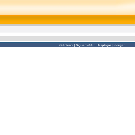
<<Anterior
|
Siguiente>>
+ Desplegar
|
- Plegar