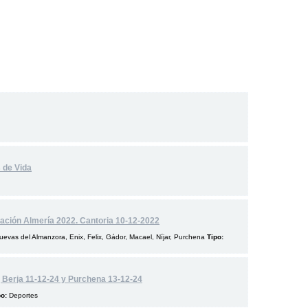
s de Vida
ación Almería 2022. Cantoria 10-12-2022
Cuevas del Almanzora, Enix, Felix, Gádor, Macael, Níjar, Purchena
Tipo:
, Berja 11-12-24 y Purchena 13-12-24
po:
Deportes