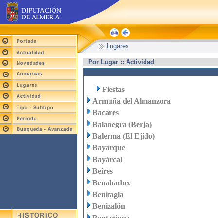
Lugares
Por Lugar :: Actividad
Fiestas
Armuña del Almanzora
Bacares
Balanegra (Berja)
Balerma (El Ejido)
Bayarque
Bayárcal
Beires
Benahadux
Benitagla
Benizalón
Bentarique