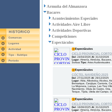
Armuña del Almanzora
Bacares
Acontecimientos Especiales
Actividades Aire Libre
Actividades Deportivas
Competiciones
Espectáculos
Espectáculos
CICLO PROVINCIAL CORTOS
Del:
24/04/2026
Al:
31/10/2026
Lugar:
Almería, Almócita, Bacares
Sorbas
Tipo:
Artes Audiovisuales
Espectáculos
CÓCTEL NAVIDEÑO 2025
Del:
27/11/2025
Al:
29/12/2025
Lugar:
Abla, Alboloduy, Alcolea, A
Bentarique, Canjáyar, Cantoria, Cas
La Mojonera, Laroya, Las Tres Villa
Nacimiento, Olula de Castro, Oria,
Terque, Tíjola, Uleila del Campo, U
Espectáculos
CICLO PROVINCIAL CORTO
Del:
16/06/2025
Al:
31/10/2025
Lugar:
Almería, Almócita, Bacares