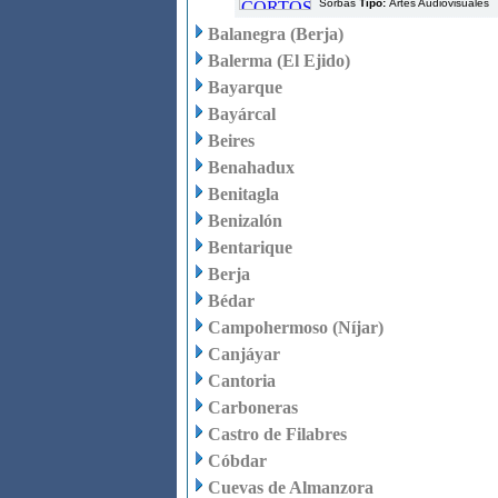
Sorbas
Tipo:
Artes Audiovisuales
Balanegra (Berja)
Balerma (El Ejido)
Bayarque
Bayárcal
Beires
Benahadux
Benitagla
Benizalón
Bentarique
Berja
Bédar
Campohermoso (Níjar)
Canjáyar
Cantoria
Carboneras
Castro de Filabres
Cóbdar
Cuevas de Almanzora