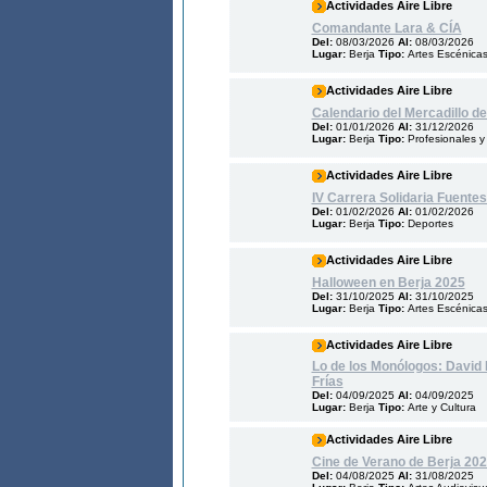
Actividades Aire Libre
Comandante Lara & CÍA
Del:
08/03/2026
Al:
08/03/2026
Lugar:
Berja
Tipo:
Artes Escénica
Actividades Aire Libre
Calendario del Mercadillo d
Del:
01/01/2026
Al:
31/12/2026
Lugar:
Berja
Tipo:
Profesionales y
Actividades Aire Libre
IV Carrera Solidaria Fuentes
Del:
01/02/2026
Al:
01/02/2026
Lugar:
Berja
Tipo:
Deportes
Actividades Aire Libre
Halloween en Berja 2025
Del:
31/10/2025
Al:
31/10/2025
Lugar:
Berja
Tipo:
Artes Escénica
Actividades Aire Libre
Lo de los Monólogos: David
Frías
Del:
04/09/2025
Al:
04/09/2025
Lugar:
Berja
Tipo:
Arte y Cultura
Actividades Aire Libre
Cine de Verano de Berja 20
Del:
04/08/2025
Al:
31/08/2025