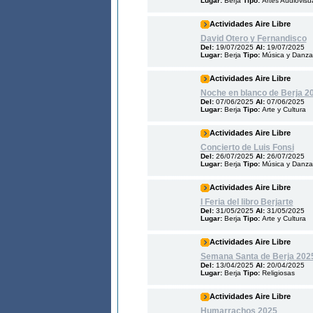
Lugar:
Berja
Tipo:
Artes Audiovisu
Actividades Aire Libre
David Otero y Fernandisco
Del:
19/07/2025
Al:
19/07/2025
Lugar:
Berja
Tipo:
Música y Danza
Actividades Aire Libre
Noche en blanco de Berja 2
Del:
07/06/2025
Al:
07/06/2025
Lugar:
Berja
Tipo:
Arte y Cultura
Actividades Aire Libre
Concierto de Luis Fonsi
Del:
26/07/2025
Al:
26/07/2025
Lugar:
Berja
Tipo:
Música y Danza
Actividades Aire Libre
I Feria del libro Berjarte
Del:
31/05/2025
Al:
31/05/2025
Lugar:
Berja
Tipo:
Arte y Cultura
Actividades Aire Libre
Semana Santa de Berja 202
Del:
13/04/2025
Al:
20/04/2025
Lugar:
Berja
Tipo:
Religiosas
Actividades Aire Libre
Humarrachos 2025