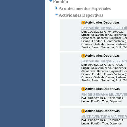
Fondón
Acontecimientos Especiales
Actividades Deportivas
Actividades Deportivas
Festival de Juegos 2022. Fi
Del:
01/05/2022
Al:
04/10/2022
Lugar:
Abla, Abrucena, Albanchez, 
Almanzora, Bacares, Bayárcal, Bédar
Fiñana, Fondón, Fuente Victoria (Fo
Ohanes, Olula de Castro, Padules,
Senés, Serón, Somontín, Suflí, Taha
Actividades Deportivas
Festival de Juegos 2022. Pr
Del:
30/05/2022
Al:
31/07/2022
Lugar:
Abla, Abrucena, Albanchez, 
Almanzora, Bacares, Bayárcal, Bédar
Fiñana, Fondón, Fuente Victoria (Fo
Ohanes, Olula de Castro, Padules,
Senés, Serón, Somontín, Suflí, Taha
Actividades Deportivas
FIN DE SEMANA MULTIAVEN
Del:
28/10/2019
Al:
18/11/2019
Lugar:
Fondón
Tipo:
Deportes
Actividades Deportivas
MULTIAVENTURA VÍA FERRA
Del:
13/08/2019
Al:
13/08/2019
Lugar:
Fondón
Tipo:
Deportes