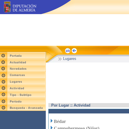
Lugares
Por Lugar :: Actividad
Bédar
Campohermoso (Níjar)