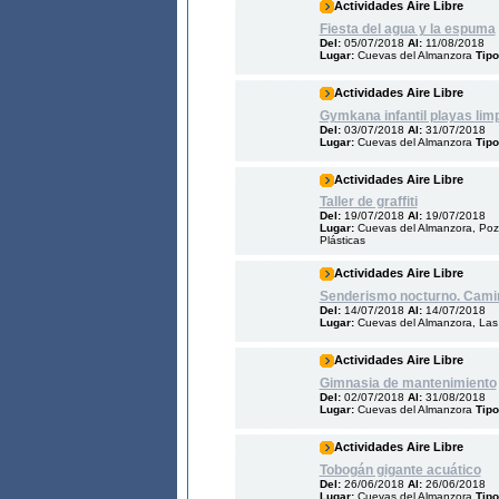
Actividades Aire Libre
Fiesta del agua y la espuma
Del:
05/07/2018
Al:
11/08/2018
Lugar:
Cuevas del Almanzora
Tipo
Actividades Aire Libre
Gymkana infantil playas limp
Del:
03/07/2018
Al:
31/07/2018
Lugar:
Cuevas del Almanzora
Tipo
Actividades Aire Libre
Taller de graffiti
Del:
19/07/2018
Al:
19/07/2018
Lugar:
Cuevas del Almanzora, Poz
Plásticas
Actividades Aire Libre
Senderismo nocturno. Camino
Del:
14/07/2018
Al:
14/07/2018
Lugar:
Cuevas del Almanzora, Las 
Actividades Aire Libre
Gimnasia de mantenimiento
Del:
02/07/2018
Al:
31/08/2018
Lugar:
Cuevas del Almanzora
Tipo
Actividades Aire Libre
Tobogán gigante acuático
Del:
26/06/2018
Al:
26/06/2018
Lugar:
Cuevas del Almanzora
Tipo