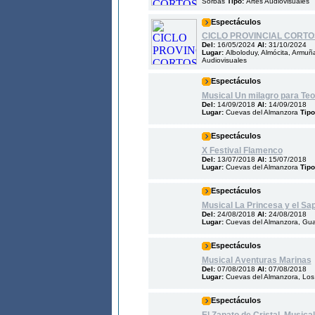
Sorbas
Tipo:
Artes Audiovisuales
Espectáculos
CICLO PROVINCIAL CORTOS
Del:
16/05/2024
Al:
31/10/2024
Lugar:
Alboloduy, Almócita, Armuña
Audiovisuales
Espectáculos
Musical Un milagro para Te
Del:
14/09/2018
Al:
14/09/2018
Lugar:
Cuevas del Almanzora
Tipo
Espectáculos
X Festival Flamenco
Del:
13/07/2018
Al:
15/07/2018
Lugar:
Cuevas del Almanzora
Tipo
Espectáculos
Musical La Princesa y el Sa
Del:
24/08/2018
Al:
24/08/2018
Lugar:
Cuevas del Almanzora, Gua
Espectáculos
Musical Aventuras Marinas
Del:
07/08/2018
Al:
07/08/2018
Lugar:
Cuevas del Almanzora, Los
Espectáculos