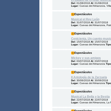
El Zapato de Cristal. Musical
Del:
01/08/2018
Al:
01/08/2018
Lugar:
Cuevas del Almanzora, Vill
Espectáculos
Musical el Rey León
Del:
31/07/2018
Al:
31/07/2018
Lugar:
Cuevas del Almanzora, Pal
Espectáculos
Cenicienta. Un cuento music
Del:
15/07/2018
Al:
15/07/2018
Lugar:
Cuevas del Almanzora
Tipo
Espectáculos
Mickey y sus amigos
Del:
03/07/2018
Al:
03/07/2018
Lugar:
Cuevas del Almanzora
Tipo
Espectáculos
II Antología de la Zarzuela
Del:
30/06/2018
Al:
30/06/2018
Lugar:
Cuevas del Almanzora
Tipo
Espectáculos
Musical La Bella y la Bestia
Del:
22/07/2018
Al:
22/07/2018
Lugar:
Cuevas del Almanzora, La 
Espectáculos