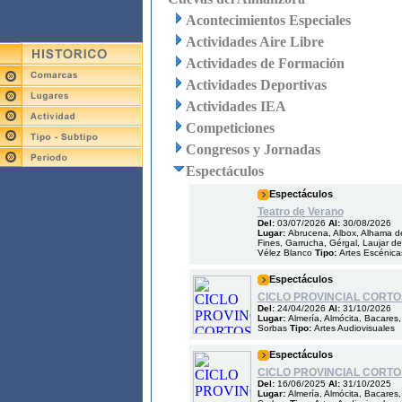
Acontecimientos Especiales
Actividades Aire Libre
Actividades de Formación
Actividades Deportivas
Actividades IEA
Competiciones
Congresos y Jornadas
Espectáculos
Espectáculos
Teatro de Verano
Del:
03/07/2026
Al:
30/08/2026
Lugar:
Abrucena, Albox, Alhama de
Fines, Garrucha, Gérgal, Laujar de
Vélez Blanco
Tipo:
Artes Escénica
Espectáculos
CICLO PROVINCIAL CORTOS
Del:
24/04/2026
Al:
31/10/2026
Lugar:
Almería, Almócita, Bacares
Sorbas
Tipo:
Artes Audiovisuales
Espectáculos
CICLO PROVINCIAL CORTO
Del:
16/06/2025
Al:
31/10/2025
Lugar:
Almería, Almócita, Bacares