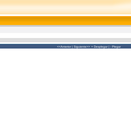
<<Anterior
|
Siguiente>>
+ Desplegar
|
- Plegar