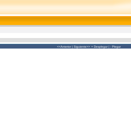
<<Anterior
|
Siguiente>>
+ Desplegar
|
- Plegar