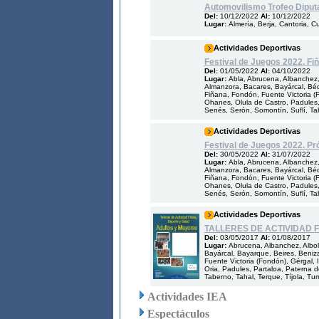
Automovilismo Trofeo Diput
Del:
10/12/2022
Al:
10/12/2022
Lugar:
Almería, Berja, Cantoria, C
Actividades Deportivas
Festival de Juegos 2022. Fi
Del:
01/05/2022
Al:
04/10/2022
Lugar:
Abla, Abrucena, Albanchez, 
Almanzora, Bacares, Bayárcal, Bédar
Fiñana, Fondón, Fuente Victoria (Fo
Ohanes, Olula de Castro, Padules,
Senés, Serón, Somontín, Suflí, Taha
Actividades Deportivas
Festival de Juegos 2022. Pr
Del:
30/05/2022
Al:
31/07/2022
Lugar:
Abla, Abrucena, Albanchez, 
Almanzora, Bacares, Bayárcal, Bédar
Fiñana, Fondón, Fuente Victoria (Fo
Ohanes, Olula de Castro, Padules,
Senés, Serón, Somontín, Suflí, Taha
Actividades Deportivas
TALLERES DE ACTIVIDAD 
Del:
03/05/2017
Al:
01/08/2017
Lugar:
Abrucena, Albanchez, Albol
Bayárcal, Bayarque, Beires, Benizal
Fuente Victoria (Fondón), Gérgal, Il
Oria, Padules, Partaloa, Paterna d
Taberno, Tahal, Terque, Tíjola, Turr
Actividades IEA
Espectáculos