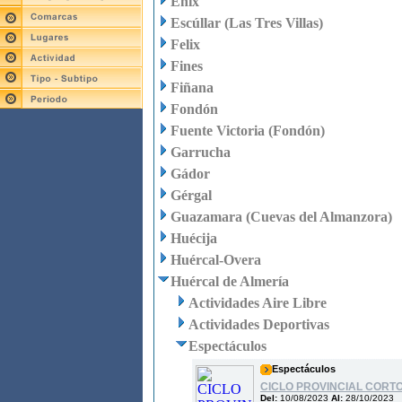
Enix
Escúllar (Las Tres Villas)
Felix
Fines
Fiñana
Fondón
Fuente Victoria (Fondón)
Garrucha
Gádor
Gérgal
Guazamara (Cuevas del Almanzora)
Huécija
Huércal-Overa
Huércal de Almería
Actividades Aire Libre
Actividades Deportivas
Espectáculos
Espectáculos
CICLO PROVINCIAL CORTO
Del:
10/08/2023
Al:
28/10/2023