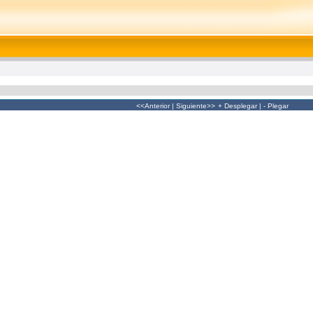
<<Anterior
|
Siguiente>>
+ Desplegar
|
- Plegar