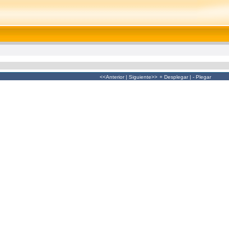
<<Anterior
|
Siguiente>>
+ Desplegar
|
- Plegar