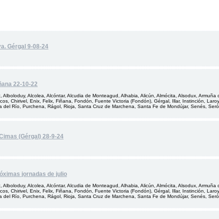
a. Gérgal 9-08-24
iñana 22-10-22
 Alboloduy, Alcolea, Alcóntar, Alcudia de Monteagud, Alhabia, Alicún, Almócita, Alsodux, Armuña 
cos, Chirivel, Enix, Felix, Fiñana, Fondón, Fuente Victoria (Fondón), Gérgal, Illar, Instinción, Lar
a del Río, Purchena, Rágol, Rioja, Santa Cruz de Marchena, Santa Fe de Mondújar, Senés, Serón, 
 Cimas (Gérgal) 28-9-24
óximas jornadas de julio
 Alboloduy, Alcolea, Alcóntar, Alcudia de Monteagud, Alhabia, Alicún, Almócita, Alsodux, Armuña 
cos, Chirivel, Enix, Felix, Fiñana, Fondón, Fuente Victoria (Fondón), Gérgal, Illar, Instinción, Lar
a del Río, Purchena, Rágol, Rioja, Santa Cruz de Marchena, Santa Fe de Mondújar, Senés, Serón, 