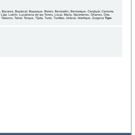
, Bacares, Bayárcal, Bayarque, Beires, Benizalón, Bentarique, Canjáyar, Cantoria,
s, Líjar, Lubrín, Lucainena de las Torres, Lúcar, María, Nacimiento, Ohanes, Oria,
berno, Tahal, Terque, Tíjola, Turre, Turrillas, Urrácal, Velefique, Zurgena
Tipo: