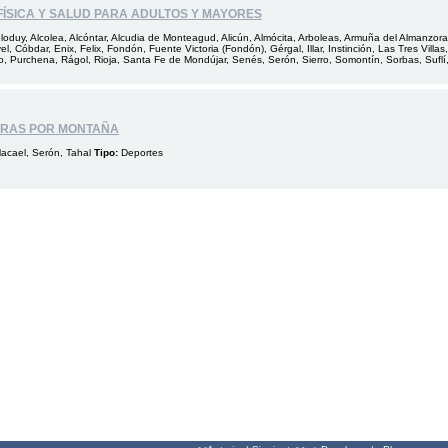
FÍSICA Y SALUD PARA ADULTOS Y MAYORES
oduy, Alcolea, Alcóntar, Alcudia de Monteagud, Alicún, Almócita, Arboleas, Armuña del Almanzora
el, Cóbdar, Enix, Felix, Fondón, Fuente Victoria (Fondón), Gérgal, Illar, Instinción, Las Tres Villa
, Purchena, Rágol, Rioja, Santa Fe de Mondújar, Senés, Serón, Sierro, Somontín, Sorbas, Suflí, Ta
ERAS POR MONTAÑA
Macael, Serón, Tahal
Tipo:
Deportes