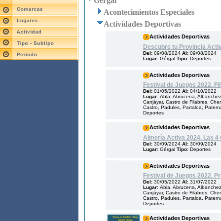
Gérgal
Acontecimientos Especiales
Actividades Deportivas
Actividades Deportivas
Descubre tu Provincia Activ
Del:
09/08/2024
Al:
09/08/2024
Lugar:
Gérgal
Tipo:
Deportes
Actividades Deportivas
Festival de Juegos 2022. F
Del:
01/05/2022
Al:
04/10/2022
Lugar:
Abla, Abrucena, Albanchez,
Canjáyar, Castro de Filabres, Cher
Castro, Padules, Partaloa, Patern
Deportes
Actividades Deportivas
Almería Activa 2024. Las 4
Del:
30/09/2024
Al:
30/09/2024
Lugar:
Gérgal
Tipo:
Deportes
Actividades Deportivas
Festival de Juegos 2022. Pr
Del:
30/05/2022
Al:
31/07/2022
Lugar:
Abla, Abrucena, Albanchez,
Canjáyar, Castro de Filabres, Cher
Castro, Padules, Partaloa, Patern
Deportes
Actividades Deportivas