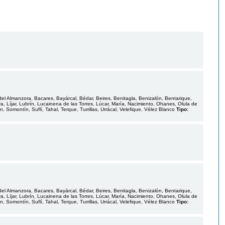
del Almanzora, Bacares, Bayárcal, Bédar, Beires, Benitagla, Benizalón, Bentarique,
oya, Líjar, Lubrín, Lucainena de las Torres, Lúcar, María, Nacimiento, Ohanes, Olula de
Somontín, Suflí, Tahal, Terque, Turrillas, Urrácal, Velefique, Vélez Blanco
Tipo:
del Almanzora, Bacares, Bayárcal, Bédar, Beires, Benitagla, Benizalón, Bentarique,
oya, Líjar, Lubrín, Lucainena de las Torres, Lúcar, María, Nacimiento, Ohanes, Olula de
Somontín, Suflí, Tahal, Terque, Turrillas, Urrácal, Velefique, Vélez Blanco
Tipo: