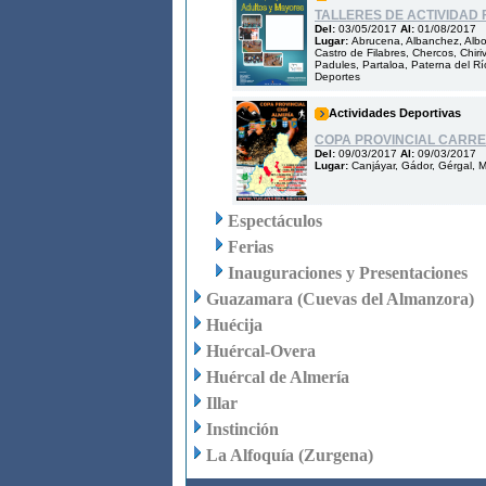
TALLERES DE ACTIVIDAD 
Del:
03/05/2017
Al:
01/08/2017
Lugar:
Abrucena, Albanchez, Albol
Castro de Filabres, Chercos, Chiriv
Padules, Partaloa, Paterna del Río
Deportes
Actividades Deportivas
COPA PROVINCIAL CARR
Del:
09/03/2017
Al:
09/03/2017
Lugar:
Canjáyar, Gádor, Gérgal, 
Espectáculos
Ferias
Inauguraciones y Presentaciones
Guazamara (Cuevas del Almanzora)
Huécija
Huércal-Overa
Huércal de Almería
Illar
Instinción
La Alfoquía (Zurgena)