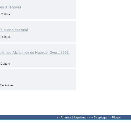
Los 3 Tenores
 Cultura
ca nunca escribió
 Cultura
ción de Alzheimer de Huércal-Overa 2002-
 Cultura
 Escénicas
<<Anterior
|
Siguiente>>
+ Desplegar
|
- Plegar