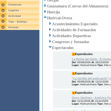
Gérgal
Guazamara (Cuevas del Almanzora)
Huécija
Huércal-Overa
Acontecimientos Especiales
Actividades de Formación
Actividades Deportivas
Congresos y Jornadas
Espectáculos
Espectáculos
La Reina del Hielo - El musi
Del:
05/08/2026
Al:
26/12/2026
Lugar:
Huércal-Overa
Tipo:
Arte y
Espectáculos
“La familia del anticuario”,
Del:
05/08/2026
Al:
12/11/2026
Lugar:
Huércal-Overa
Tipo:
Arte y
Espectáculos
Goyo Jiménez - América Fo
Del:
21/11/2026
Al:
21/11/2026
Lugar:
Huércal-Overa
Tipo:
Arte y