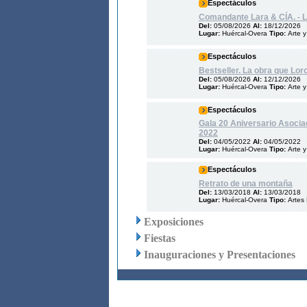
Espectáculos
Comandante Lara & CÍA. - 
Del:
05/08/2026
Al:
18/12/2026
Lugar:
Huércal-Overa
Tipo:
Arte y
Espectáculos
Bestseller. La obra que Lor
Del:
05/08/2026
Al:
12/12/2026
Lugar:
Huércal-Overa
Tipo:
Arte y
Espectáculos
Gala 20 Aniversario Asocia
2022
Del:
04/05/2022
Al:
04/05/2022
Lugar:
Huércal-Overa
Tipo:
Arte y
Espectáculos
Retrato de una montaña
Del:
13/03/2018
Al:
13/03/2018
Lugar:
Huércal-Overa
Tipo:
Artes
Exposiciones
Fiestas
Inauguraciones y Presentaciones