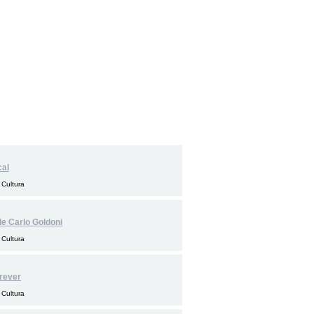
cal
 Cultura
 de Carlo Goldoni
 Cultura
rever
 Cultura