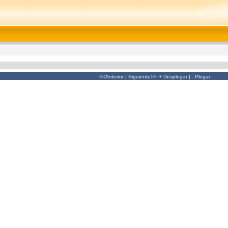
<<Anterior
|
Siguiente>>
+ Desplegar
|
- Plegar