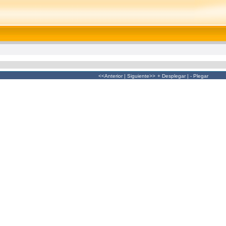
<<Anterior
|
Siguiente>>
+ Desplegar
|
- Plegar