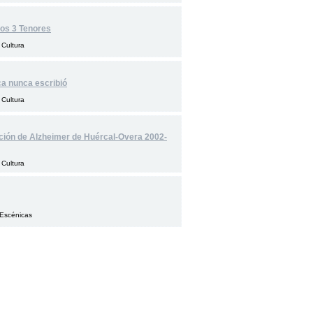
Los 3 Tenores
 Cultura
ca nunca escribió
 Cultura
ción de Alzheimer de Huércal-Overa 2002-
 Cultura
 Escénicas