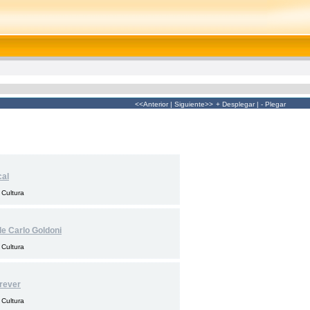
<<Anterior
|
Siguiente>>
+ Desplegar
|
- Plegar
cal
 Cultura
 de Carlo Goldoni
 Cultura
rever
 Cultura