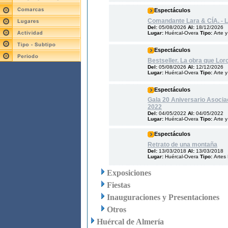
Espectáculos
Comandante Lara & CÍA. - 
Del:
05/08/2026
Al:
18/12/2026
Lugar:
Huércal-Overa
Tipo:
Arte y
Espectáculos
Bestseller. La obra que Lor
Del:
05/08/2026
Al:
12/12/2026
Lugar:
Huércal-Overa
Tipo:
Arte y
Espectáculos
Gala 20 Aniversario Asocia
2022
Del:
04/05/2022
Al:
04/05/2022
Lugar:
Huércal-Overa
Tipo:
Arte y
Espectáculos
Retrato de una montaña
Del:
13/03/2018
Al:
13/03/2018
Lugar:
Huércal-Overa
Tipo:
Artes
Exposiciones
Fiestas
Inauguraciones y Presentaciones
Otros
Huércal de Almería