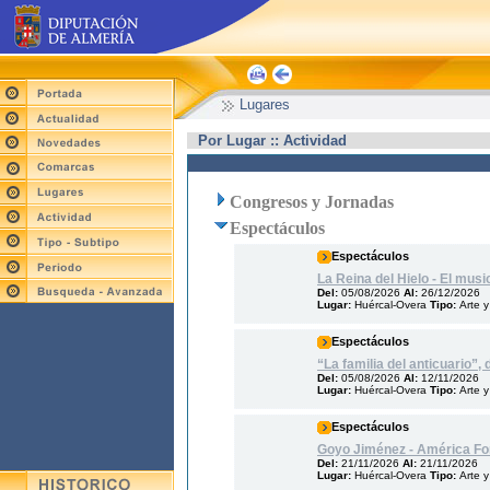
Lugares
Por Lugar :: Actividad
Congresos y Jornadas
Espectáculos
Espectáculos
La Reina del Hielo - El musi
Del:
05/08/2026
Al:
26/12/2026
Lugar:
Huércal-Overa
Tipo:
Arte y
Espectáculos
“La familia del anticuario”,
Del:
05/08/2026
Al:
12/11/2026
Lugar:
Huércal-Overa
Tipo:
Arte y
Espectáculos
Goyo Jiménez - América Fo
Del:
21/11/2026
Al:
21/11/2026
Lugar:
Huércal-Overa
Tipo:
Arte y