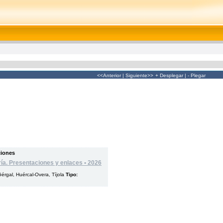
<<Anterior
|
Siguiente>>
+ Desplegar
|
- Plegar
ciones
ía. Presentaciones y enlaces • 2026
érgal, Huércal-Overa, Tíjola
Tipo: