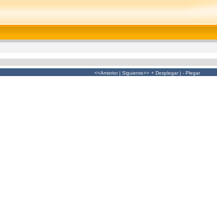
<<Anterior
|
Siguiente>>
+ Desplegar
|
- Plegar