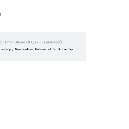
)
quismo - Buceo - Kayak - Espeleología
as (Níjar), Níjar, Padules, Paterna del Río, Sorbas
Tipo: