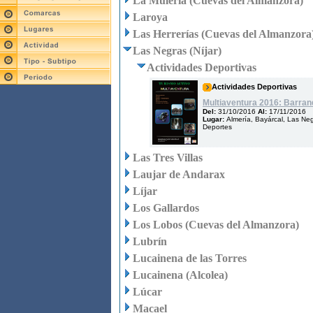
La Mulería (Cuevas del Almanzora)
Laroya
Las Herrerías (Cuevas del Almanzora
Las Negras (Níjar)
Actividades Deportivas
Actividades Deportivas
Multiaventura 2016: Barran
Del:
31/10/2016
Al:
17/11/2016
Lugar:
Almería, Bayárcal, Las Negr
Deportes
Las Tres Villas
Laujar de Andarax
Líjar
Los Gallardos
Los Lobos (Cuevas del Almanzora)
Lubrín
Lucainena de las Torres
Lucainena (Alcolea)
Lúcar
Macael