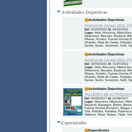
Actividades Deportivas
Actividades Deportivas
Festival de Juegos 2022. Fi
Del:
01/05/2022
Al:
04/10/2022
Lugar:
Abla, Abrucena, Albanchez, 
Almanzora, Bacares, Bayárcal, Bédar
Fiñana, Fondón, Fuente Victoria (Fo
Ohanes, Olula de Castro, Padules,
Senés, Serón, Somontín, Suflí, Taha
Actividades Deportivas
Festival de Juegos 2022. Pr
Del:
30/05/2022
Al:
31/07/2022
Lugar:
Abla, Abrucena, Albanchez, 
Almanzora, Bacares, Bayárcal, Bédar
Fiñana, Fondón, Fuente Victoria (Fo
Ohanes, Olula de Castro, Padules,
Senés, Serón, Somontín, Suflí, Taha
Actividades Deportivas
TALLERES DE ACTIVIDAD 
Del:
03/05/2017
Al:
01/08/2017
Lugar:
Abrucena, Albanchez, Albol
Bayárcal, Bayarque, Beires, Benizal
Fuente Victoria (Fondón), Gérgal, Il
Oria, Padules, Partaloa, Paterna d
Taberno, Tahal, Terque, Tíjola, Turr
Espectáculos
Espectáculos