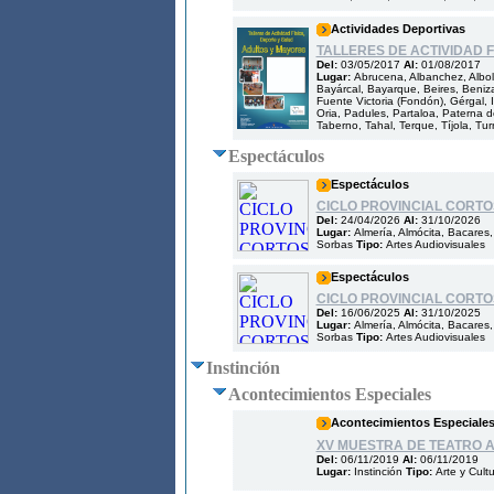
Actividades Deportivas
TALLERES DE ACTIVIDAD 
Del:
03/05/2017
Al:
01/08/2017
Lugar:
Abrucena, Albanchez, Albol
Bayárcal, Bayarque, Beires, Benizal
Fuente Victoria (Fondón), Gérgal, Il
Oria, Padules, Partaloa, Paterna d
Taberno, Tahal, Terque, Tíjola, Turr
Espectáculos
Espectáculos
CICLO PROVINCIAL CORTOS
Del:
24/04/2026
Al:
31/10/2026
Lugar:
Almería, Almócita, Bacares
Sorbas
Tipo:
Artes Audiovisuales
Espectáculos
CICLO PROVINCIAL CORTO
Del:
16/06/2025
Al:
31/10/2025
Lugar:
Almería, Almócita, Bacares
Sorbas
Tipo:
Artes Audiovisuales
Instinción
Acontecimientos Especiales
Acontecimientos Especiale
XV MUESTRA DE TEATRO A
Del:
06/11/2019
Al:
06/11/2019
Lugar:
Instinción
Tipo:
Arte y Cult