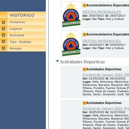
Acontecimientos Especiale
FIESTAS PATRONALES
Del:
25/07/2017
Al:
26/07/2017
Lugar:
Illar
Tipo:
Arte y Cultura
Acontecimientos Especiale
FIESTAS PATRONALES
Del:
04/03/2017
Al:
05/03/2017
Lugar:
Illar
Tipo:
Arte y Cultura
Actividades Deportivas
Actividades Deportivas
Festival de Juegos 2022. Fi
Del:
01/05/2022
Al:
04/10/2022
Lugar:
Abla, Abrucena, Albanchez, 
Almanzora, Bacares, Bayárcal, Bédar
Fiñana, Fondón, Fuente Victoria (Fo
Ohanes, Olula de Castro, Padules,
Senés, Serón, Somontín, Suflí, Taha
Actividades Deportivas
Festival de Juegos 2022. Pr
Del:
30/05/2022
Al:
31/07/2022
Lugar:
Abla, Abrucena, Albanchez, 
Almanzora, Bacares, Bayárcal, Bédar
Fiñana, Fondón, Fuente Victoria (Fo
Ohanes, Olula de Castro, Padules,
Senés, Serón, Somontín, Suflí, Taha